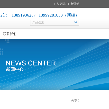
陕西站
新疆站
： 13891936287 13999281830（新疆）
联系我们
分享
0