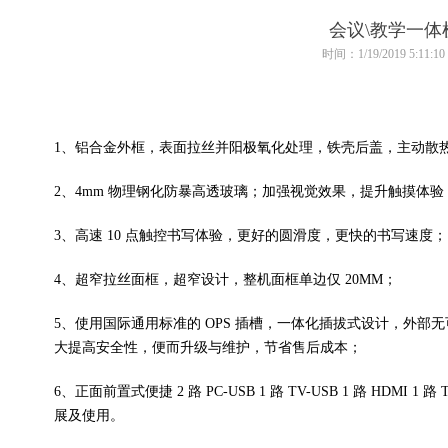
会议\教学一体
时间：1/19/2019 5:11:10
1
、
铝合金外框，表面拉丝并阳极氧化处理，铁壳后盖，主动散
2
、
4mm
物理钢化防暴高透玻璃；加强视觉效果，提升触摸体验
3
、
高速
10
点触控书写体验，更好的圆滑度，更快的书写速度；
4
、
超窄拉丝面框，超窄设计，整机面框单边仅
20MM
；
5
、
使用国际通用标准的
OPS
插槽，一体化插拔式设计，外部无
大提高安全性，便而升级与维护，节省售后成本
；
6
、
正面前置式便捷
2
路
PC-USB
1
路
TV-USB
1
路
HDMI
1
路
展及使用。