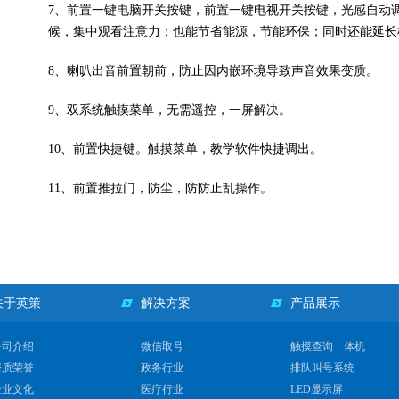
7
、
前置一键电脑开关按键，前置一键电视开关按键，光感自动
候，集中
观看
注意力；也能节省能源，节能环保；同时还能延长
8
、
喇叭出音前置朝前，防止因内嵌环境导致声音效果变质。
9
、
双系统触摸菜单，无需遥控，一屏解决。
10
、
前置快捷键。触摸菜单，教学软件快捷调出。
11
、
前置推拉门，防尘，防
防止
乱操作。
关于英策
解决方案
产品展示
公司介绍
微信取号
触摸查询一体机
资质荣誉
政务行业
排队叫号系统
企业文化
医疗行业
LED显示屏